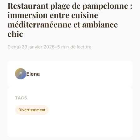
Restaurant plage de pampelonne :
immersion entre cuisine
méditerranéenne et ambiance
chic
Elena
•
29 janvier 2026
•
5 min de lecture
Elena
E
TAGS
Divertissement