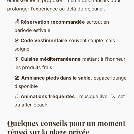
établissements proposent même des transats pour
prolonger l’expérience au-delà du déjeuner.
🪑
Réservation recommandée
surtout en
période estivale
👗
Code vestimentaire
souvent souple mais
soigné
🥬
Cuisine méditerranéenne
mettant à l’honneur
les produits frais
🏖️
Ambiance pieds dans le sable
, espace lounge
disponible
🎶
Animations fréquentes
: musique live, DJ set
ou after-beach
Quelques conseils pour un moment
réussi sur la plage privée