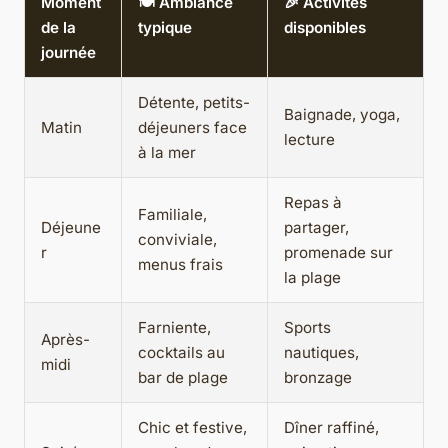
Moment
🍽️ Ambiance
🎉 Activités
de la
typique
disponibles
journée
Détente, petits-
Baignade, yoga,
Matin
déjeuners face
lecture
à la mer
Repas à
Familiale,
Déjeune
partager,
conviviale,
r
promenade sur
menus frais
la plage
Farniente,
Sports
Après-
cocktails au
nautiques,
midi
bar de plage
bronzage
Chic et festive,
Dîner raffiné,