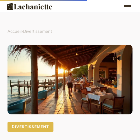
📰
Lachaniette
Accueil
›
Divertissement
DIVERTISSEMENT