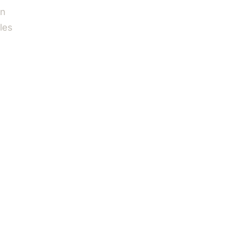
on
les