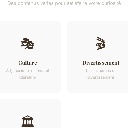
Des contenus variés pour satisfaire votre curiosité
🎭
🎬
Culture
Divertissement
Art, musique, cinéma et
Loisirs, séries et
littérature
divertissement
🏛️