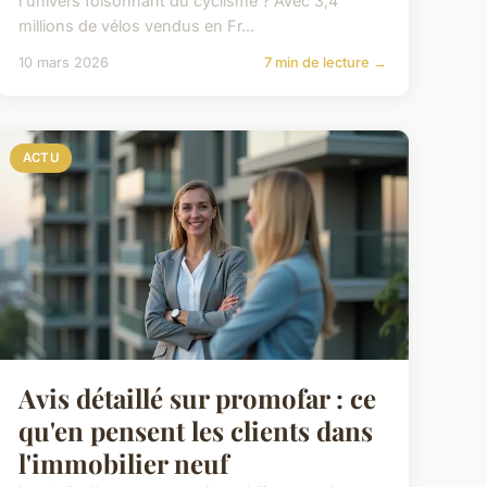
l'univers foisonnant du cyclisme ? Avec 3,4
millions de vélos vendus en Fr...
10 mars 2026
7 min de lecture →
ACTU
Avis détaillé sur promofar : ce
qu'en pensent les clients dans
l'immobilier neuf