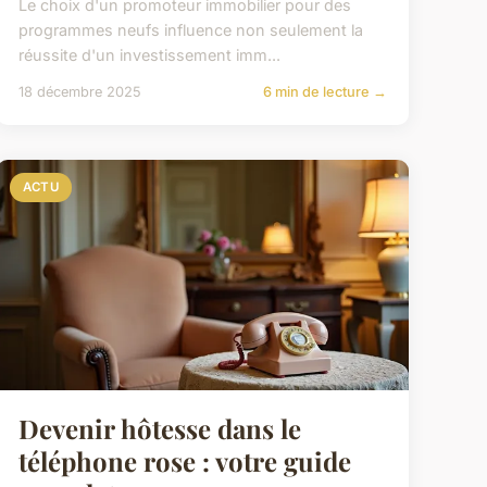
Le choix d'un promoteur immobilier pour des
programmes neufs influence non seulement la
réussite d'un investissement imm...
18 décembre 2025
6 min de lecture →
ACTU
Devenir hôtesse dans le
téléphone rose : votre guide