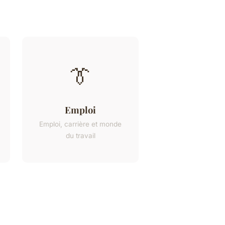
👔
Emploi
Emploi, carrière et monde
du travail