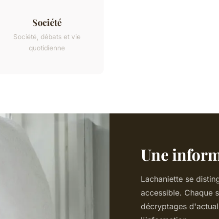
Société
Société, débats et vie
quotidienne
Une inform
Lachaniette se distin
accessible. Chaque 
décryptages d'actuali