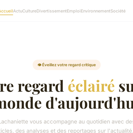
Accueil
Actu
Culture
Divertissement
Emploi
Environnement
Société
👁️ Éveillez votre regard critique
re regard
éclairé
su
monde d'aujourd'hu
Lachaniette vous accompagne au quotidien avec de
ticles, des analyses et des reportages sur l'actualité,