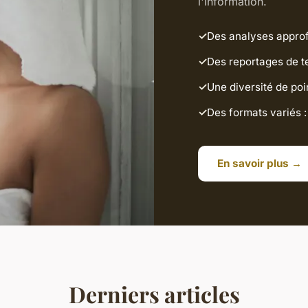
l'information.
Des analyses approf
Des reportages de te
Une diversité de poi
Des formats variés : 
En savoir plus →
Derniers articles