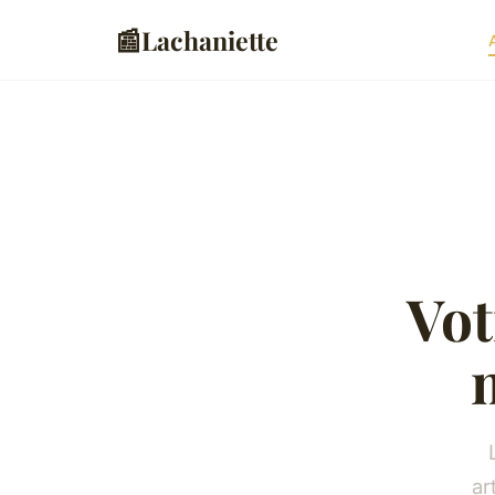
📰
Lachaniette
Vot
ar