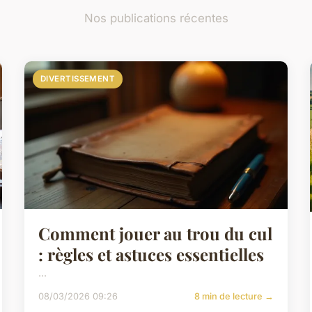
Nos publications récentes
DIVERTISSEMENT
Comment jouer au trou du cul
: règles et astuces essentielles
...
08/03/2026 09:26
8 min de lecture →