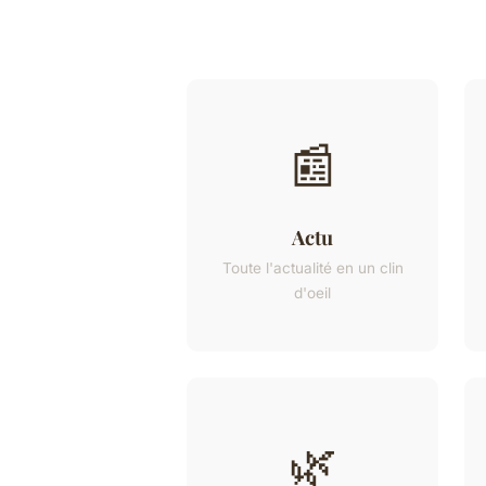
📰
Actu
Toute l'actualité en un clin
d'oeil
🌿