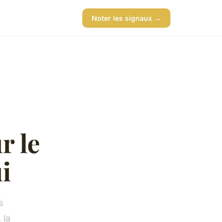
Noter les signaux →
r le
i
s
 la