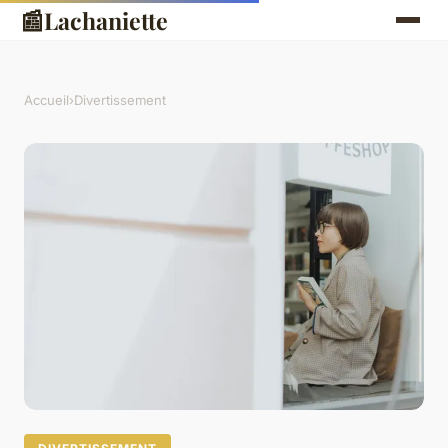
📰
Lachaniette
Accueil
›
Divertissement