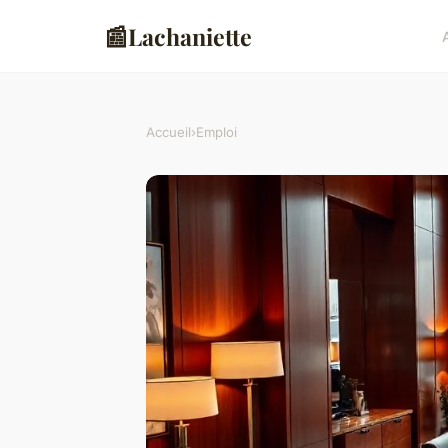
📰
Lachaniette
Accueil
›
Emploi