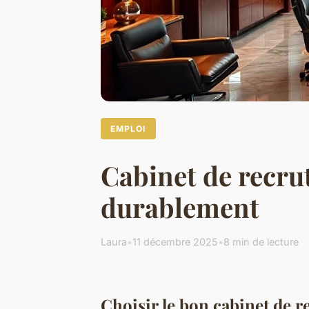
EMPLOI
Cabinet de recrut
durablement
Laura
•
11 décembre 2025
•
8 min de lecture
Choisir le bon cabinet de r