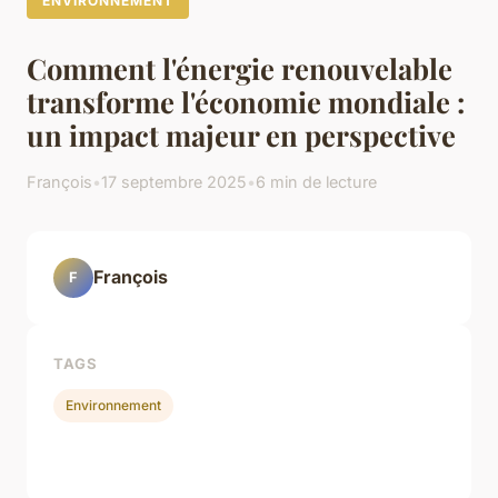
ENVIRONNEMENT
Comment l'énergie renouvelable
transforme l'économie mondiale :
un impact majeur en perspective
François
•
17 septembre 2025
•
6 min de lecture
François
F
TAGS
Environnement