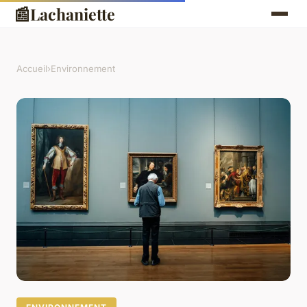
📰
Lachaniette
Accueil
›
Environnement